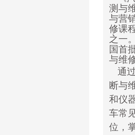
测与
与
营
修课
之一
国首
与维
通
断与
和仪
车常
位，