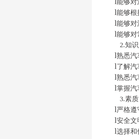
l
能够对
l
能够根
l
能够对
l
能够对
2.知
l
熟悉汽
l
了解汽
l
熟悉汽
l
掌握汽
3.素
l
严格遵
l
安全文
l
选择和