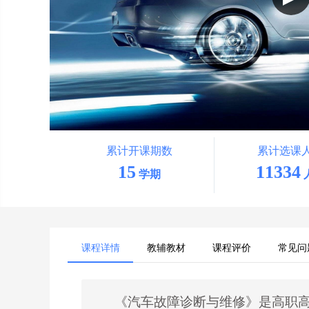
累计开课期数
累计选课
15
11334
学期
课程详情
教辅教材
课程评价
常见问
《汽车故障诊断与维修》是高职