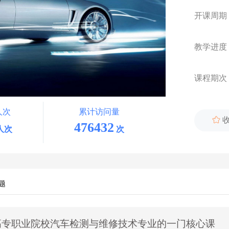
开课周期
教学进度
课程期次
人次
累计访问量

476432
人次
次
题
高专职业院校汽车检测与维修技术专业的一门核心课