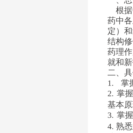
根据
药中各
定）和
结构修
药理作
就和新
二、具
1.
掌
2.
掌
基本原
3.
掌
4.
熟悉