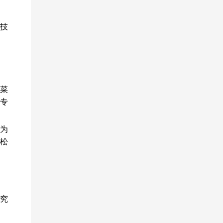
科技
题菜
因专
为
松
究