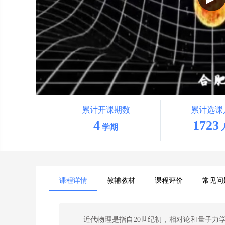
累计开课期数
累计选课
4
1723
学期
课程详情
教辅教材
课程评价
常见问
近代物理是指自20世纪初，相对论和量子力