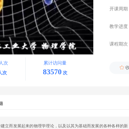
开课周期
教学进度
课程期次
人次
累计访问量

83570
人次
次
题
学建立而发展起来的物理学理论，以及以其为基础而发展的各种各样的新