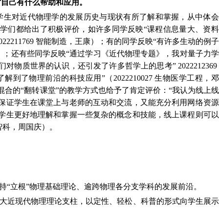
对自己有什么帮助和应用。
学生对近代物理学的发展历史与现状有所了解和掌握，从中体会
学们都给出了积极评价，如许多同学反映“课程信息量大、资料
22211769 智能制造，王康）；有的同学反映“有许多生动的例
，张曦）；还有些同学反映“通过学习《近代物理专题》，我对量子力
质世界的认识，还引发了许多哲学上的思考” 2022212369
到了物理前沿的科技应用”（2022210027 生物医学工程，
合的“翻转课堂”的教学方式也给予了肯定评价：“我认为线上
保证学生在课堂上与老师的互动和交流，又能充分利用网络资源
学生更好地理解和掌握一些复杂的概念和技能，线上课程则可以
9 智科，周国庆）。
持“立根”物理基础理论、逾跨物理各分支学科的发展前沿。
大近现代物理理论支柱，以定性、轻松、科普的形式向学生展示