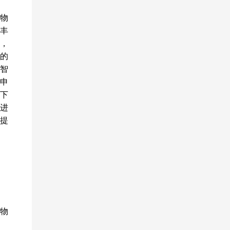
物
丰
子，
学的
 智
邓申
线下
进
提
物