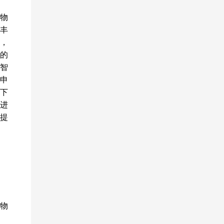
物
丰
子，
学的
 智
邓申
线下
进
提
物