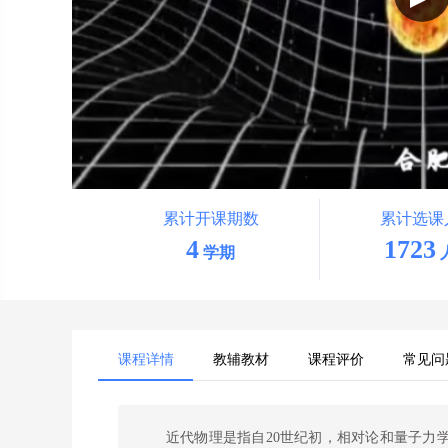
累计开课期数
累计选课
4
1723
学期
课程详情
教辅教材
课程评价
常见问
近代物理是指自20世纪初，相对论和量子力