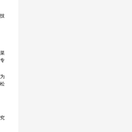
科技
题菜
因专
为
松
究