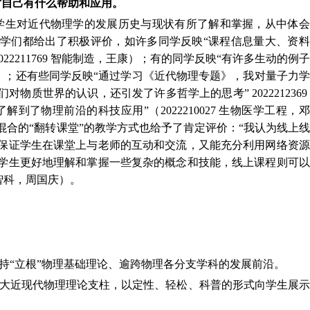
对自己有什么帮助和应用。
学生对近代物理学的发展历史与现状有所了解和掌握，从中体会
学们都给出了积极评价，如许多同学反映“课程信息量大、资料
22211769 智能制造，王康）；有的同学反映“有许多生动的例
，张曦）；还有些同学反映“通过学习《近代物理专题》，我对量子力
质世界的认识，还引发了许多哲学上的思考” 2022212369
到了物理前沿的科技应用”（2022210027 生物医学工程，
合的“翻转课堂”的教学方式也给予了肯定评价：“我认为线上
保证学生在课堂上与老师的互动和交流，又能充分利用网络资源
学生更好地理解和掌握一些复杂的概念和技能，线上课程则可以
9 智科，周国庆）。
持“立根”物理基础理论、逾跨物理各分支学科的发展前沿。
大近现代物理理论支柱，以定性、轻松、科普的形式向学生展示