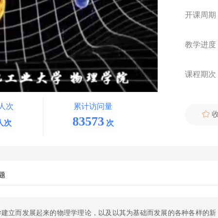
开课周期
教学进度
课程期次
人次
累计访问量

83573
人次
次
题
学建立而发展起来的物理学理论，以及以其为基础而发展的各种各样的新