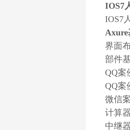
IOS
IOS
Axu
界面
部件
QQ案
QQ案
微信
计算
中继