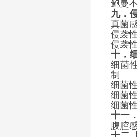
鲍曼
九．
真菌
侵袭
侵袭
十．
细菌
制
细菌
细菌
细菌
十一
腹腔
十二.