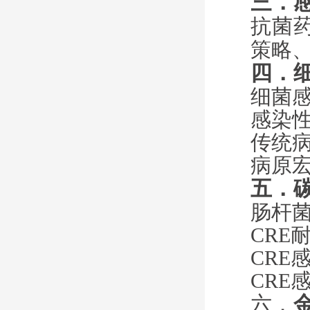
三．
抗菌
策略
四．
细菌
感染
传统
病原
五．
肠杆
CRE
CRE
CRE
六．