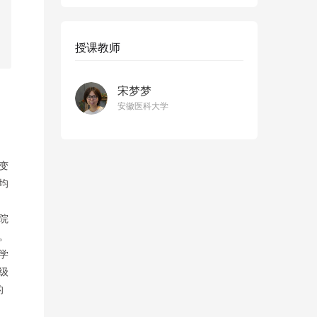
授课教师
宋梦梦
安徽医科大学
变
均
院
。
学
级
的