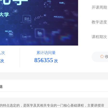
开课周期
教学进度
课程期次
人次
累计访问量

856355
次
次
题
的特点选定的，是医学及其相关专业的一门核心基础课程，主要讲授溶