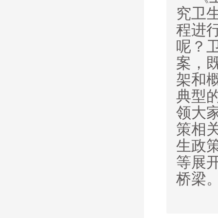
究卫
程进
呢？
案，
架和
典型
领大
策相
生政
等展
桥梁