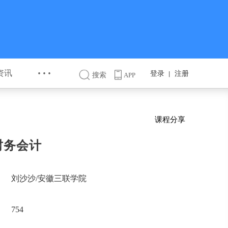
···
资讯
登录
注册
丨
搜索
APP
课程分享
财务会计
刘沙沙/安徽三联学院
754