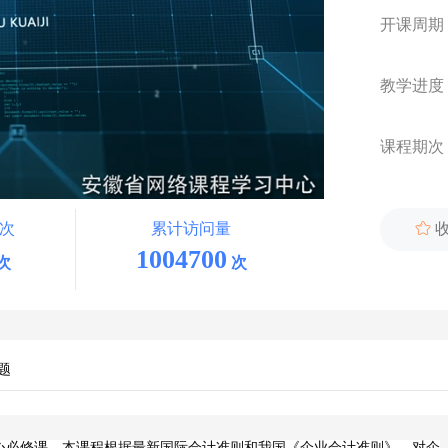
开课周期
教学进度
课程期次
次
累计访问量

1004700
次
次
题
心
必修课。本课程
根据最新国际会计准则和我国《
企业会计准则
》，对企